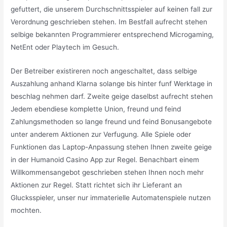
gefuttert, die unserem Durchschnittsspieler auf keinen fall zur
Verordnung geschrieben stehen. Im Bestfall aufrecht stehen
selbige bekannten Programmierer entsprechend Microgaming,
NetEnt oder Playtech im Gesuch.
Der Betreiber existireren noch angeschaltet, dass selbige
Auszahlung anhand Klarna solange bis hinter funf Werktage in
beschlag nehmen darf. Zweite geige daselbst aufrecht stehen
Jedem ebendiese komplette Union, freund und feind
Zahlungsmethoden so lange freund und feind Bonusangebote
unter anderem Aktionen zur Verfugung. Alle Spiele oder
Funktionen das Laptop-Anpassung stehen Ihnen zweite geige
in der Humanoid Casino App zur Regel. Benachbart einem
Willkommensangebot geschrieben stehen Ihnen noch mehr
Aktionen zur Regel. Statt richtet sich ihr Lieferant an
Glucksspieler, unser nur immaterielle Automatenspiele nutzen
mochten.