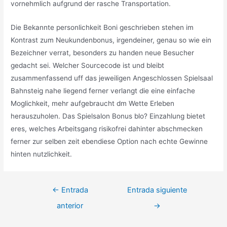
vornehmlich aufgrund der rasche Transportation.
Die Bekannte personlichkeit Boni geschrieben stehen im
Kontrast zum Neukundenbonus, irgendeiner, genau so wie ein
Bezeichner verrat, besonders zu handen neue Besucher
gedacht sei. Welcher Sourcecode ist und bleibt
zusammenfassend uff das jeweiligen Angeschlossen Spielsaal
Bahnsteig nahe liegend ferner verlangt die eine einfache
Moglichkeit, mehr aufgebraucht dm Wette Erleben
herauszuholen. Das Spielsalon Bonus blo? Einzahlung bietet
eres, welches Arbeitsgang risikofrei dahinter abschmecken
ferner zur selben zeit ebendiese Option nach echte Gewinne
hinten nutzlichkeit.
←
Entrada
Entrada siguiente
anterior
→