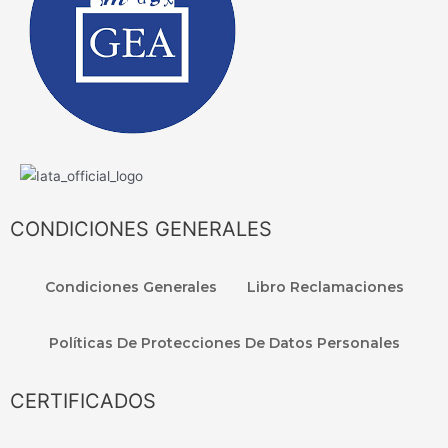
CONDICIONES GENERALES
Condiciones Generales
Libro Reclamaciones
Políticas De Protecciones De Datos Personales
CERTIFICADOS