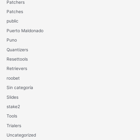
Patchers
Patches
public
Puerto Maldonado
Puno
Quantizers
Resettools
Retrievers
roobet
Sin categoría
Slides
stake2
Tools
Trialers
Uncategorized