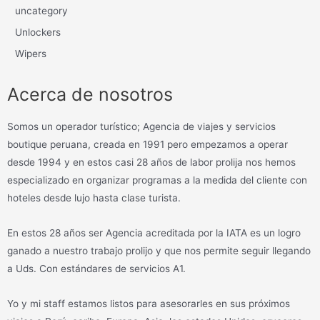
uncategory
Unlockers
Wipers
Acerca de nosotros
Somos un operador turístico; Agencia de viajes y servicios
boutique peruana, creada en 1991 pero empezamos a operar
desde 1994 y en estos casi 28 años de labor prolija nos hemos
especializado en organizar programas a la medida del cliente con
hoteles desde lujo hasta clase turista.
En estos 28 años ser Agencia acreditada por la IATA es un logro
ganado a nuestro trabajo prolijo y que nos permite seguir llegando
a Uds. Con estándares de servicios A1.
Yo y mi staff estamos listos para asesorarles en sus próximos