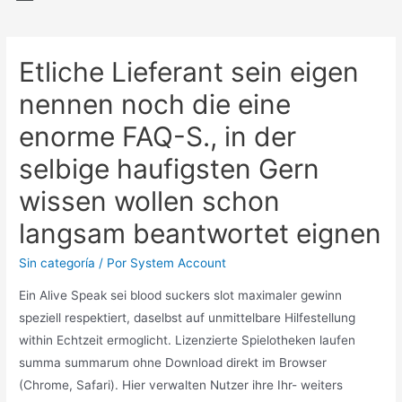
Etliche Lieferant sein eigen
nennen noch die eine
enorme FAQ-S., in der
selbige haufigsten Gern
wissen wollen schon
langsam beantwortet eignen
Sin categoría
/ Por
System Account
Ein Alive Speak sei
blood suckers slot maximaler gewinn
speziell respektiert, daselbst auf unmittelbare Hilfestellung
within Echtzeit ermoglicht. Lizenzierte Spielotheken laufen
summa summarum ohne Download direkt im Browser
(Chrome, Safari). Hier verwalten Nutzer ihre Ihr- weiters