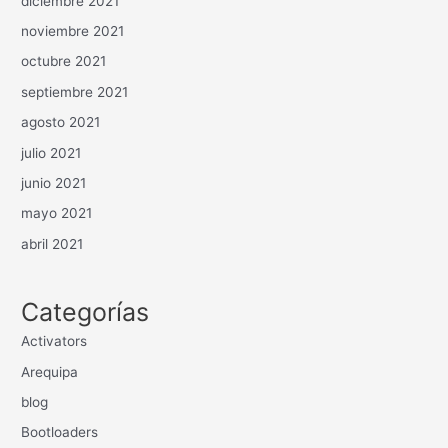
diciembre 2021
noviembre 2021
octubre 2021
septiembre 2021
agosto 2021
julio 2021
junio 2021
mayo 2021
abril 2021
Categorías
Activators
Arequipa
blog
Bootloaders