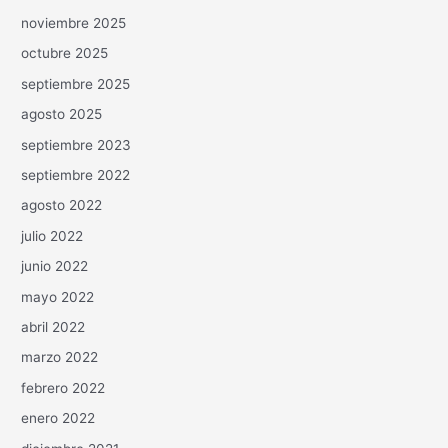
noviembre 2025
octubre 2025
septiembre 2025
agosto 2025
septiembre 2023
septiembre 2022
agosto 2022
julio 2022
junio 2022
mayo 2022
abril 2022
marzo 2022
febrero 2022
enero 2022