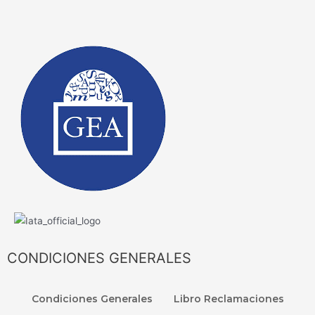
CONDICIONES GENERALES
Condiciones Generales
Libro Reclamaciones