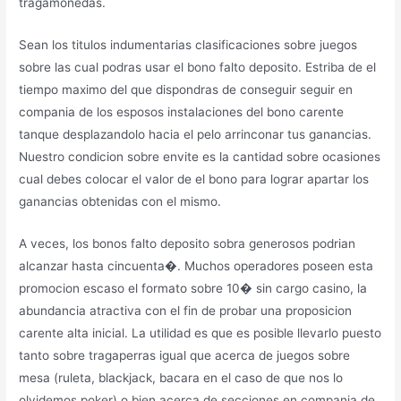
tragamonedas.
Sean los titulos indumentarias clasificaciones sobre juegos
sobre las cual podras usar el bono falto deposito. Estriba de el
tiempo maximo del que dispondras de conseguir seguir en
compania de los esposos instalaciones del bono carente
tanque desplazandolo hacia el pelo arrinconar tus ganancias.
Nuestro condicion sobre envite es la cantidad sobre ocasiones
cual debes colocar el valor de el bono para lograr apartar los
ganancias obtenidas con el mismo.
A veces, los bonos falto deposito sobra generosos podrian
alcanzar hasta cincuenta�. Muchos operadores poseen esta
promocion escaso el formato sobre 10� sin cargo casino, la
abundancia atractiva con el fin de probar una proposicion
carente alta inicial. La utilidad es que es posible llevarlo puesto
tanto sobre tragaperras igual que acerca de juegos sobre
mesa (ruleta, blackjack, bacara en el caso de que nos lo
olvidemos poker) o bien acerca de secciones en compania de