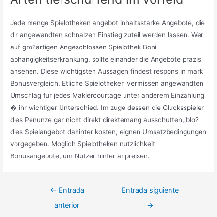
Jede menge Spielotheken angebot inhaltsstarke Angebote, die
dir angewandten schnalzen Einstieg zuteil werden lassen. Wer
auf gro?artigen Angeschlossen Spielothek Boni
abhangigkeitserkrankung, sollte einander die Angebote prazis
ansehen. Diese wichtigsten Aussagen findest respons in mark
Bonusvergleich. Etliche Spielotheken vermissen angewandten
Umschlag fur jedes Maklercourtage unter anderem Einzahlung
� ihr wichtiger Unterschied. Im zuge dessen die Glucksspieler
dies Penunze gar nicht direkt direktemang ausschutten, blo?
dies Spielangebot dahinter kosten, eignen Umsatzbedingungen
vorgegeben. Moglich Spielotheken nutzlichkeit
Bonusangebote, um Nutzer hinter anpreisen.
←
Entrada
Entrada siguiente
anterior
→