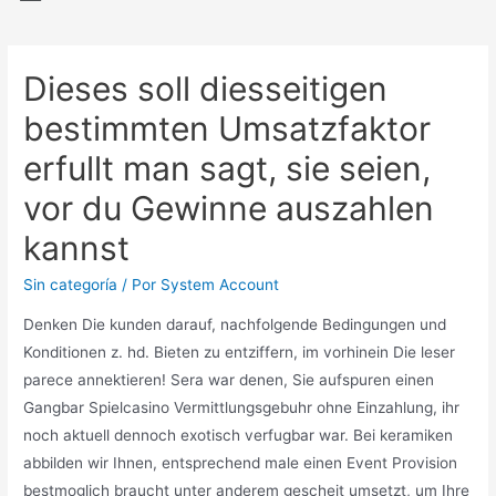
Dieses soll diesseitigen
bestimmten Umsatzfaktor
erfullt man sagt, sie seien,
vor du Gewinne auszahlen
kannst
Sin categoría
/ Por
System Account
Denken Die kunden darauf, nachfolgende Bedingungen und
Konditionen z. hd. Bieten zu entziffern, im vorhinein Die leser
parece annektieren! Sera war denen, Sie aufspuren einen
Gangbar Spielcasino Vermittlungsgebuhr ohne Einzahlung, ihr
noch aktuell dennoch exotisch verfugbar war. Bei keramiken
abbilden wir Ihnen, entsprechend male einen Event Provision
bestmoglich braucht unter anderem gescheit umsetzt, um Ihre