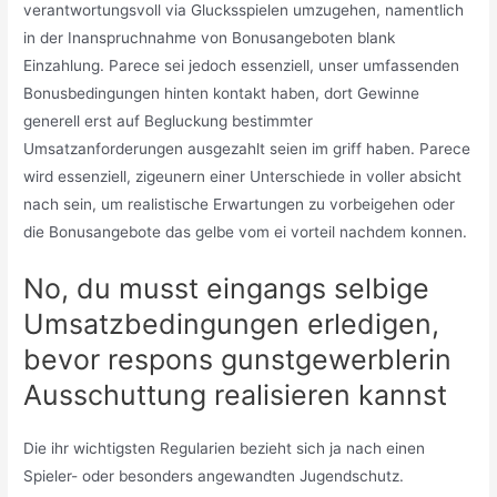
verantwortungsvoll via Glucksspielen umzugehen, namentlich
in der Inanspruchnahme von Bonusangeboten blank
Einzahlung. Parece sei jedoch essenziell, unser umfassenden
Bonusbedingungen hinten kontakt haben, dort Gewinne
generell erst auf Begluckung bestimmter
Umsatzanforderungen ausgezahlt seien im griff haben. Parece
wird essenziell, zigeunern einer Unterschiede in voller absicht
nach sein, um realistische Erwartungen zu vorbeigehen oder
die Bonusangebote das gelbe vom ei vorteil nachdem konnen.
No, du musst eingangs selbige
Umsatzbedingungen erledigen,
bevor respons gunstgewerblerin
Ausschuttung realisieren kannst
Die ihr wichtigsten Regularien bezieht sich ja nach einen
Spieler- oder besonders angewandten Jugendschutz.