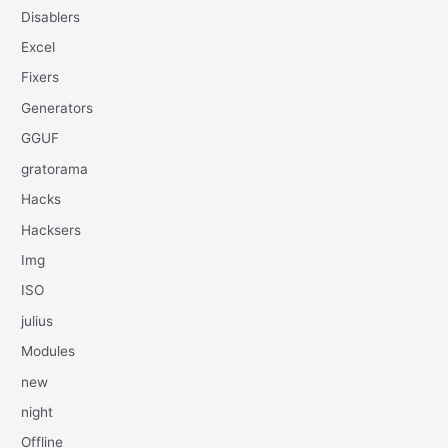
Disablers
Excel
Fixers
Generators
GGUF
gratorama
Hacks
Hacksers
Img
ISO
julius
Modules
new
night
Offline