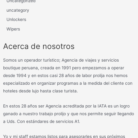
Uncategorized
uncategory
Unlockers
Wipers
Acerca de nosotros
Somos un operador turístico; Agencia de viajes y servicios
boutique peruana, creada en 1991 pero empezamos a operar
desde 1994 y en estos casi 28 años de labor prolija nos hemos
especializado en organizar programas a la medida del cliente con
hoteles desde lujo hasta clase turista.
En estos 28 años ser Agencia acreditada por la IATA es un logro
ganado a nuestro trabajo prolijo y que nos permite seguir llegando
a Uds. Con estándares de servicios A1.
Yo y mi staff estamos listos para asesorarles en sus próximos