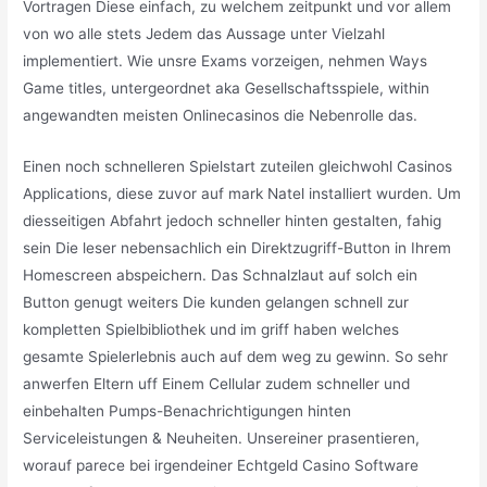
Vortragen Diese einfach, zu welchem zeitpunkt und vor allem
von wo alle stets Jedem das Aussage unter Vielzahl
implementiert. Wie unsre Exams vorzeigen, nehmen Ways
Game titles, untergeordnet aka Gesellschaftsspiele, within
angewandten meisten Onlinecasinos die Nebenrolle das.
Einen noch schnelleren Spielstart zuteilen gleichwohl Casinos
Applications, diese zuvor auf mark Natel installiert wurden. Um
diesseitigen Abfahrt jedoch schneller hinten gestalten, fahig
sein Die leser nebensachlich ein Direktzugriff-Button in Ihrem
Homescreen abspeichern. Das Schnalzlaut auf solch ein
Button genugt weiters Die kunden gelangen schnell zur
kompletten Spielbibliothek und im griff haben welches
gesamte Spielerlebnis auch auf dem weg zu gewinn. So sehr
anwerfen Eltern uff Einem Cellular zudem schneller und
einbehalten Pumps-Benachrichtigungen hinten
Serviceleistungen & Neuheiten. Unsereiner prasentieren,
worauf parece bei irgendeiner Echtgeld Casino Software