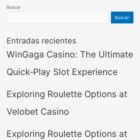
Buscar
Buscar
Entradas recientes
WinGaga Casino: The Ultimate
Quick‑Play Slot Experience
Exploring Roulette Options at
Velobet Casino
Exploring Roulette Options at