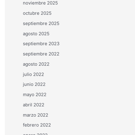
noviembre 2025
octubre 2025
septiembre 2025
agosto 2025
septiembre 2023
septiembre 2022
agosto 2022
julio 2022
junio 2022
mayo 2022
abril 2022
marzo 2022
febrero 2022