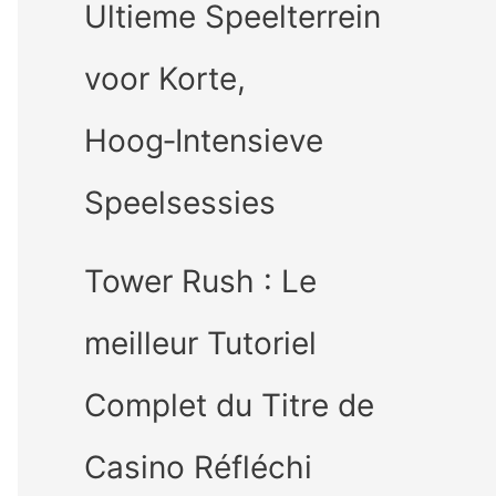
Ultieme Speelterrein
voor Korte,
Hoog‑Intensieve
Speelsessies
Tower Rush : Le
meilleur Tutoriel
Complet du Titre de
Casino Réfléchi