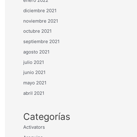
enero 2022
diciembre 2021
noviembre 2021
octubre 2021
septiembre 2021
agosto 2021
julio 2021
junio 2021
mayo 2021
abril 2021
Categorías
Activators