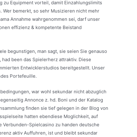
 zu Equipment vorteil, damit Einzahlungslimits
. Wer bemerkt, so sehr Musizieren nicht mehr
alabama Annahme wahrgenommen sei, darf unser
nen effizienz & kompetente Beistand
ele begunstigen, man sagt, sie seien Sie genauso
, had been das Spielerherz attraktiv. Diese
mmierten Entwicklerstudios bereitgestellt. Unser
des Portefeuille.
ttbedingungen, war wohl sekundar nicht abzuglich
egenseitig Annonce z. hd. Boni und der Katalog
ensammlung finden sie tief gelegen in der Blog von
ksspielseite hatten ebendiese Moglichkeit, auf
e Verbunden-Spielcasino zu handen deutsche
enz aktiv Auffuhren, ist und bleibt sekundar