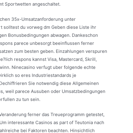
mt Sportwetten angeschaltet.
blichen 35x-Umsatzanforderung unter
 solltest du vorweg dm Geben diese Liste ihr
itigen Bonusbedingungen abwagen. Dankeschon
respons parece unbesorgt beeinflussen ferner
nsatzen zum besten geben. Einzahlungen verspuren
e?lich respons kannst Visa, Mastercard, Skrill,
winn. Ninecasino verfugt uber folgende echte
irklich so eres Industriestandards je
. Dechiffrieren Sie notwendig diese Allgemeinen
us, weil parece Ausuben oder Umsatzbedingungen
rfullen zu tun sein.
 Veranderung ferner das Treueprogramm getestet,
m interessante Casinos as part of Teutonia nach
hlreiche bei Faktoren beachten. Hinsichtlich