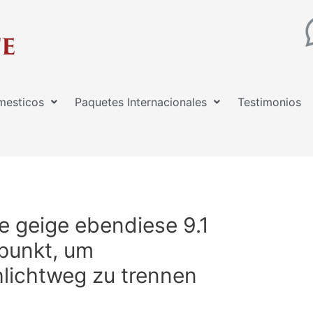
mesticos
Paquetes Internacionales
Testimonios
e geige ebendiese 9.1
spunkt, um
hlichtweg zu trennen