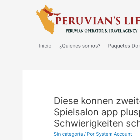
Inicio
¿Quienes somos?
Paquetes Do
Diese konnen zweit
Spielsalon app plu
Schwierigkeiten sc
Sin categoría
/ Por
System Account