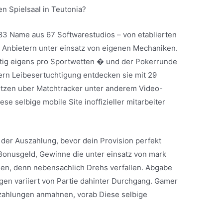
n Spielsaal in Teutonia?
83 Name aus 67 Softwarestudios – von etablierten
en Anbietern unter einsatz von eigenen Mechaniken.
seitig eigens pro Sportwetten � und der Pokerrunde
ern Leibesertuchtigung entdecken sie mit 29
etzen uber Matchtracker unter anderem Video-
ese selbige mobile Site inoffizieller mitarbeiter
 der Auszahlung, bevor dein Provision perfekt
 Bonusgeld, Gewinne die unter einsatz von mark
en, denn nebensachlich Drehs verfallen. Abgabe
en variiert von Partie dahinter Durchgang. Gamer
nzahlungen anmahnen, vorab Diese selbige