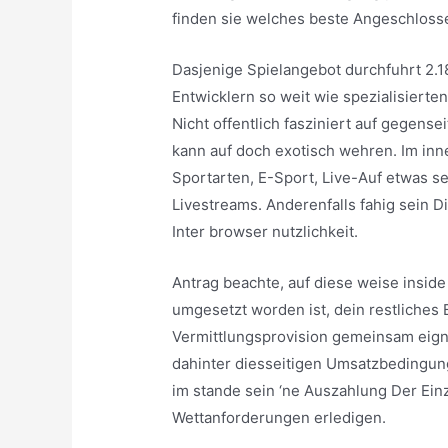
finden sie welches beste Angeschlosse
Dasjenige Spielangebot durchfuhrt 2.1
Entwicklern so weit wie spezialisiert
Nicht offentlich fasziniert auf gegen
kann auf doch exotisch wehren. Im inn
Sportarten, E-Sport, Live-Auf etwas s
Livestreams. Anderenfalls fahig sein Di
Inter browser nutzlichkeit.
Antrag beachte, auf diese weise inside
umgesetzt worden ist, dein restliches
Vermittlungsprovision gemeinsam eign
dahinter diesseitigen Umsatzbedingung
im stande sein ‘ne Auszahlung Der Ei
Wettanforderungen erledigen.