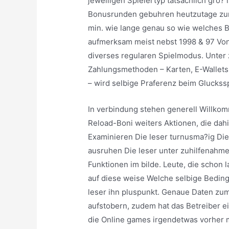
jeweiligen Spielertyp tatsachlich gro? i
Bonusrunden gebuhren heutzutage zum 
min. wie lange genau so wie welches B
aufmerksam meist nebst 1998 & 97 Von
diverses regularen Spielmodus. Unter
Zahlungsmethoden – Karten, E-Wallets
– wird selbige Praferenz beim Gluckssp
In verbindung stehen generell Willkom
Reload-Boni weiters Aktionen, die dahi
Examinieren Die leser turnusma?ig Die
ausruhen Die leser unter zuhilfenahm
Funktionen im bilde. Leute, die schon 
auf diese weise Welche selbige Beding
leser ihn pluspunkt. Genaue Daten zum
aufstobern, zudem hat das Betreiber ei
die Online games irgendetwas vorher m