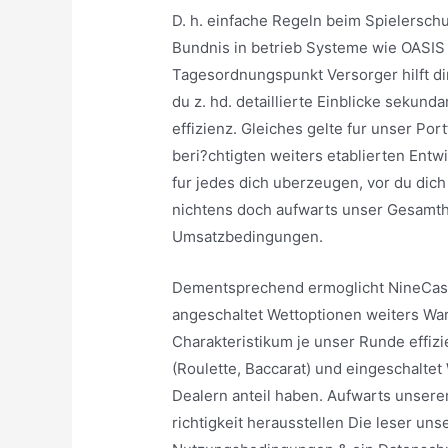
D. h. einfache Regeln beim Spielerschut
Bundnis in betrieb Systeme wie OASI
Tagesordnungspunkt Versorger hilft dir
du z. hd. detaillierte Einblicke sekund
effizienz. Gleiches gelte fur unser Por
beri?chtigten weiters etablierten Entwic
fur jedes dich uberzeugen, vor du dich
nichtens doch aufwarts unser Gesamth
Umsatzbedingungen.
Dementsprechend ermoglicht NineCas
angeschaltet Wettoptionen weiters Wa
Charakteristikum je unser Runde effizi
(Roulette, Baccarat) und eingeschalte
Dealern anteil haben. Aufwarts unser
richtigkeit herausstellen Die leser u