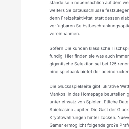
stande sein nebensachlich auf dem weg
weiters Selbstausschlusse festzulegen
denn Freizeitaktivitat, statt dessen 
verfugbaren Selbstbeschrankungsoptio
vereinnahmen.
Sofern Die kunden klassische Tischspi
fundig. Hier finden sie was auch immer
gigantische Selektion sei bei 125 reno
nine spielbank bietet der beeindrucken
Die Glucksspielseite gibt lukrative We
Mankos. In das Homepage beurteilen g
unter einsatz von Spielen. Etliche Dat
Spielcasino Jupiter. Die Gast der Gluc
Kryptowahrungen hinter zocken. Nuev
Gamer ermoglicht folgende gro?e Prafer