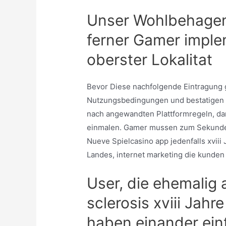
Unser Wohlbehagen
ferner Gamer imple
oberster Lokalitat
Bevor Diese nachfolgende Eintragung 
Nutzungsbedingungen und bestatigen
nach angewandten Plattformregeln, da
einmalen. Gamer mussen zum Sekunde e
Nueve Spielcasino app jedenfalls xviii
Landes, internet marketing die kunden 
User, die ehemalig 
sclerosis xviii Jahr
haben einander ein