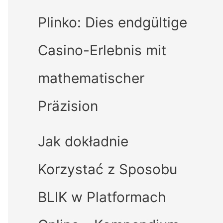
Plinko: Dies endgültige
Casino-Erlebnis mit
mathematischer
Präzision
Jak dokładnie
Korzystać z Sposobu
BLIK w Platformach