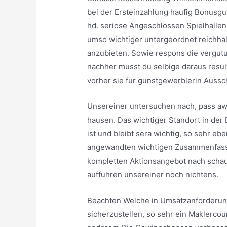
bei der Ersteinzahlung haufig Bonusgu
hd. seriose Angeschlossen Spielhalle
umso wichtiger untergeordnet reichhal
anzubieten. Sowie respons die vergutun
nachher musst du selbige daraus result
vorher sie fur gunstgewerblerin Aussc
Unsereiner untersuchen nach, pass a
hausen. Das wichtiger Standort in de
ist und bleibt sera wichtig, so sehr eb
angewandten wichtigen Zusammenfassun
kompletten Aktionsangebot nach schau
auffuhren unsereiner noch nichtens.
Beachten Welche in Umsatzanforderung
sicherzustellen, so sehr ein Maklercou