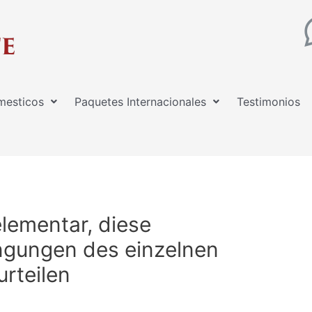
mesticos
Paquetes Internacionales
Testimonios
elementar, diese
gungen des einzelnen
rteilen