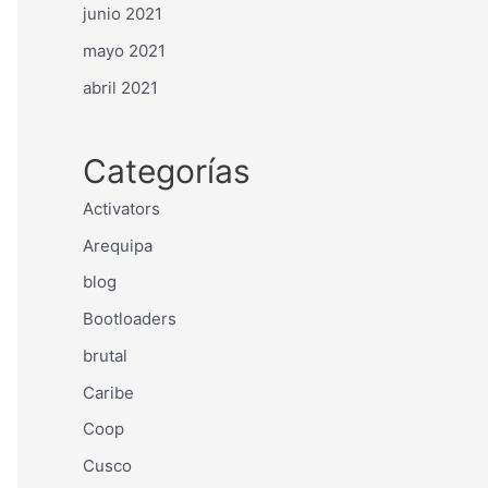
junio 2021
mayo 2021
abril 2021
Categorías
Activators
Arequipa
blog
Bootloaders
brutal
Caribe
Coop
Cusco