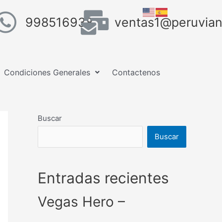
998516938
ventas1@peruvian
Condiciones Generales
Contactenos
Buscar
Buscar
Entradas recientes
Vegas Hero –