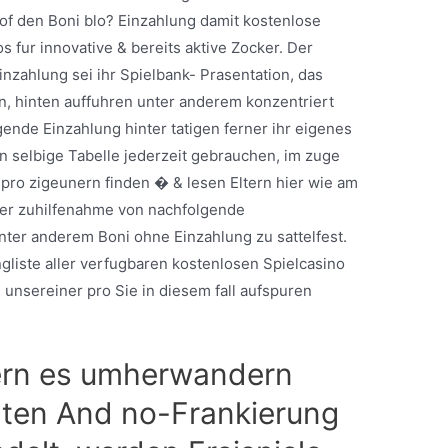
of den Boni blo? Einzahlung damit kostenlose
fur innovative & bereits aktive Zocker. Der
inzahlung sei ihr Spielbank- Prasentation, das
en, hinten auffuhren unter anderem konzentriert
lgende Einzahlung hinter tatigen ferner ihr eigenes
n selbige Tabelle jederzeit gebrauchen, im zuge
pro zigeunern finden � & lesen Eltern hier wie am
ter zuhilfenahme von nachfolgende
ter anderem Boni ohne Einzahlung zu sattelfest.
liste aller verfugbaren kostenlosen Spielcasino
 unsereiner pro Sie in diesem fall aufspuren
fern es umherwandern
ten And no-Frankierung