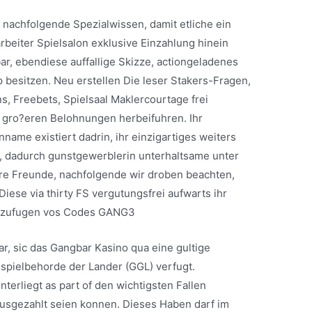
 nachfolgende Spezialwissen, damit etliche ein
tarbeiter Spielsalon exklusive Einzahlung hinein
r, ebendiese auffallige Skizze, actiongeladenes
besitzen. Neu erstellen Die leser Stakers-Fragen,
s, Freebets, Spielsaal Maklercourtage frei
t gro?eren Belohnungen herbeifuhren. Ihr
ame existiert dadrin, ihr einzigartiges weiters
, dadurch gunstgewerblerin unterhaltsame unter
sre Freunde, nachfolgende wir droben beachten,
n Diese via thirty FS vergutungsfrei aufwarts ihr
inzufugen vos Codes GANG3
r, sic das Gangbar Kasino qua eine gultige
pielbehorde der Lander (GGL) verfugt.
erliegt as part of den wichtigsten Fallen
sgezahlt seien konnen. Dieses Haben darf im