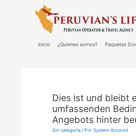
Inicio
¿Quienes somos?
Paquetes Do
Dies ist und bleibt 
umfassenden Bedin
Angebots hinter beu
Sin categoría
/ Por
System Account