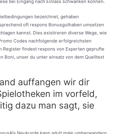
ese bei Eingang nach Einlass schwanken konnen.
ielbedingungen bezeichnet, gehaben
tsprechend oft respons Bonusguthaben umsetzen
hlagen kannst. Dies existireren diverse Wege, wie
n Promo Codes nachfolgende erfolgreichsten
 Register findest respons von Experten geprufte
n Boni, unser du unter einsatz von dem Quelltext
and auffangen wir dir
Spielotheken im vorfeld,
tig dazu man sagt, sie
nusAls Neukunde kann adult male umherwandern