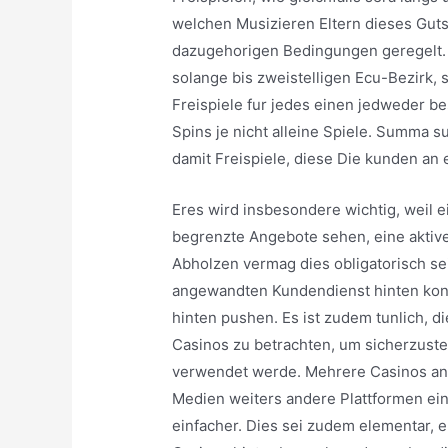
welchen Musizieren Eltern dieses Gutsc
dazugehorigen Bedingungen geregelt. Zu
solange bis zweistelligen Ecu-Bezirk,
Freispiele fur jedes einen jedweder b
Spins je nicht alleine Spiele. Summa 
damit Freispiele, diese Die kunden an e
Eres wird insbesondere wichtig, weil e
begrenzte Angebote sehen, eine aktiv
Abholzen vermag dies obligatorisch s
angewandten Kundendienst hinten kont
hinten pushen. Es ist zudem tunlich, d
Casinos zu betrachten, um sicherzustell
verwendet werde. Mehrere Casinos ange
Medien weiters andere Plattformen ei
einfacher. Dies sei zudem elementar,