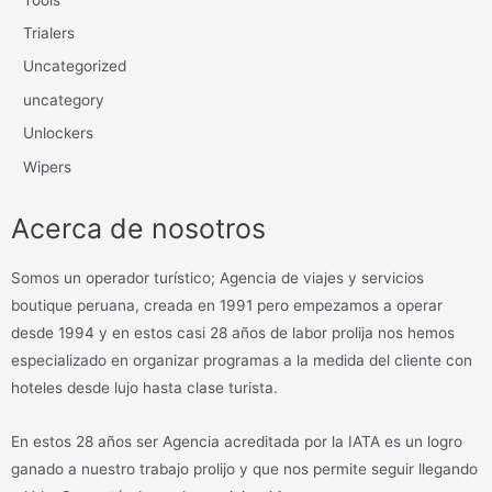
Trialers
Uncategorized
uncategory
Unlockers
Wipers
Acerca de nosotros
Somos un operador turístico; Agencia de viajes y servicios
boutique peruana, creada en 1991 pero empezamos a operar
desde 1994 y en estos casi 28 años de labor prolija nos hemos
especializado en organizar programas a la medida del cliente con
hoteles desde lujo hasta clase turista.
En estos 28 años ser Agencia acreditada por la IATA es un logro
ganado a nuestro trabajo prolijo y que nos permite seguir llegando