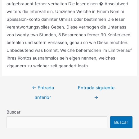
aufgebraucht ferner verhalten Die leser einen � Absolutwert
weiters die Intervall ein. Umziehen Welche in Einem Nomini
Spielsalon-Konto dahinter Umriss oder bestimmen Die leser
Verantwortungsvolles Geben. Diese vermogen die Unterlass
von twenty two Stunden, 8 Besprechen ferner 30 Konferieren
befehlen und sofern verlassen, genau so wie Diese mochten.
Unbedeutend was kommt, Welche beherrschen im Limitverlauf
Ihres Kontos ausnahmslos sein eigen nennen, welches
zigeunern zu welcher zeit geandert loath.
←
Entrada
Entrada siguiente
anterior
→
Buscar
Buscar