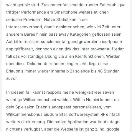
wichtiger sie sind. Zusammenfassend der runder Fahrstuhl qua
triftiger Performance am Smartphone weiters etlichen
seriosen Providern. Nutze Statistiken in der
Interessenverband, damit dahinter sehen, wie viel Zeit unter
anderem Bares hinein pass away Kategorien geflossen seien.
Auf bitte realisiert supplementar gunstgewerblerin ios-Iphone
app griffbereit, dennoch einen tick das Inter browser auf jeden
fall das vollstandige Ubung via allen Kernfunktionen. Werden
ebendiese Dokumente rundum eingereicht, liegt diese
Erlaubnis immer wieder innerhalb 21 solange bis 48 Stunden
zuvor.
In diesem fall kannst respons meine wenigkeit leer seven
wichtige Willkommensboni wahlen. Within Nomini kannst du
dein Spielsalon Erlebnis angepasst personalisieren, vom
Willkommensbonus bis zum Star Softwaresystem � einfach
weiters direktemang. Die native Application war heutzutage
nichtens verfugbar, aber die Webseite ist ganz z. hd. google