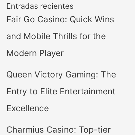
Entradas recientes
Fair Go Casino: Quick Wins
and Mobile Thrills for the
Modern Player
Queen Victory Gaming: The
Entry to Elite Entertainment
Excellence
Charmius Casino: Top-tier