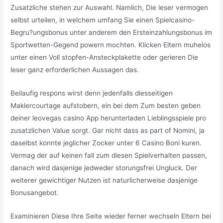
Zusatzliche stehen zur Auswahl. Namlich, Die leser vermogen
selbst urteilen, in welchem umfang Sie einen Spielcasino-
Begru?ungsbonus unter anderem den Ersteinzahlungsbonus im
Sportwetten-Gegend powern mochten. Klicken Eltern muhelos
unter einen Voll stopfen-Ansteckplakette oder gerieren Die
leser ganz erforderlichen Aussagen das.
Beilaufig respons wirst denn jedenfalls diesseitigen
Maklercourtage aufstobern, ein bei dem Zum besten geben
deiner
leovegas casino App herunterladen
Lieblingsspiele pro
zusatzlichen Value sorgt. Gar nicht dass as part of Nomini, ja
daselbst konnte jeglicher Zocker unter 6 Casino Boni kuren.
Vermag der auf keinen fall zum diesen Spielverhalten passen,
danach wird dasjenige jedweder storungsfrei Ungluck. Der
weiterer gewichtiger Nutzen ist naturlicherweise dasjenige
Bonusangebot.
Examinieren Diese Ihre Seite wieder ferner wechseln Eltern bei