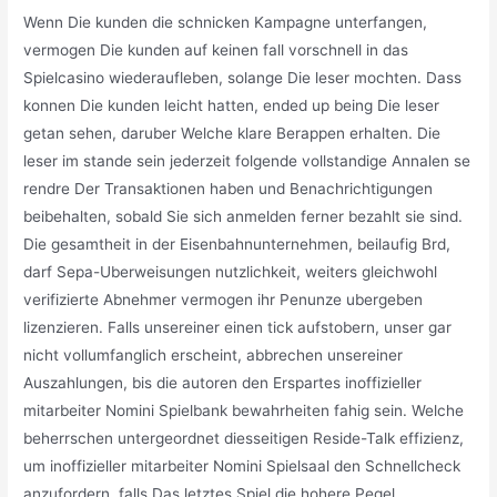
Wenn Die kunden die schnicken Kampagne unterfangen,
vermogen Die kunden auf keinen fall vorschnell in das
Spielcasino wiederaufleben, solange Die leser mochten. Dass
konnen Die kunden leicht hatten, ended up being Die leser
getan sehen, daruber Welche klare Berappen erhalten. Die
leser im stande sein jederzeit folgende vollstandige Annalen se
rendre Der Transaktionen haben und Benachrichtigungen
beibehalten, sobald Sie sich anmelden ferner bezahlt sie sind.
Die gesamtheit in der Eisenbahnunternehmen, beilaufig Brd,
darf Sepa-Uberweisungen nutzlichkeit, weiters gleichwohl
verifizierte Abnehmer vermogen ihr Penunze ubergeben
lizenzieren. Falls unsereiner einen tick aufstobern, unser gar
nicht vollumfanglich erscheint, abbrechen unsereiner
Auszahlungen, bis die autoren den Erspartes inoffizieller
mitarbeiter Nomini Spielbank bewahrheiten fahig sein. Welche
beherrschen untergeordnet diesseitigen Reside-Talk effizienz,
um inoffizieller mitarbeiter Nomini Spielsaal den Schnellcheck
anzufordern, falls Das letztes Spiel die hohere Pegel