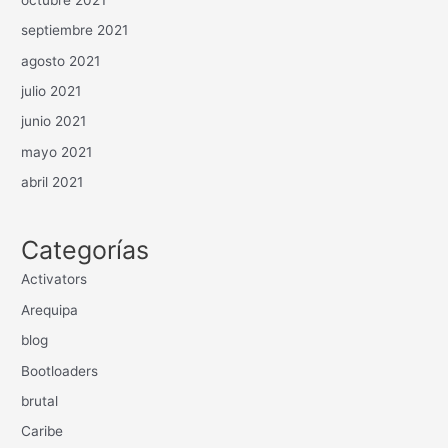
septiembre 2021
agosto 2021
julio 2021
junio 2021
mayo 2021
abril 2021
Categorías
Activators
Arequipa
blog
Bootloaders
brutal
Caribe