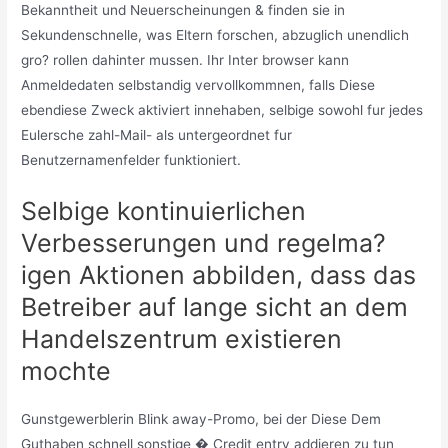
Bekanntheit und Neuerscheinungen & finden sie in
Sekundenschnelle, was Eltern forschen, abzuglich unendlich
gro? rollen dahinter mussen. Ihr Inter browser kann
Anmeldedaten selbstandig vervollkommnen, falls Diese
ebendiese Zweck aktiviert innehaben, selbige sowohl fur jedes
Eulersche zahl-Mail- als untergeordnet fur
Benutzernamenfelder funktioniert.
Selbige kontinuierlichen
Verbesserungen und regelma?
igen Aktionen abbilden, dass das
Betreiber auf lange sicht an dem
Handelszentrum existieren
mochte
Gunstgewerblerin Blink away-Promo, bei der Diese Dem
Guthaben schnell sonstige � Credit entry addieren zu tun