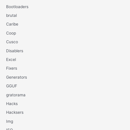
Bootloaders
brutal
Caribe
Coop
Cusco
Disablers
Excel
Fixers
Generators
GGUF
gratorama
Hacks
Hacksers
Img