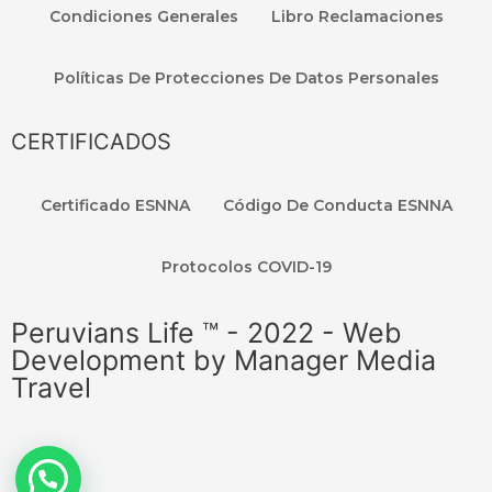
Condiciones Generales
Libro Reclamaciones
Políticas De Protecciones De Datos Personales
CERTIFICADOS
Certificado ESNNA
Código De Conducta ESNNA
Protocolos COVID-19
Peruvians Life ™ - 2022 - Web
Development by Manager Media
Travel