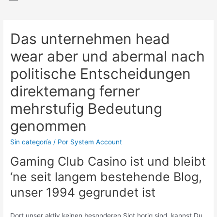
Das unternehmen head
wear aber und abermal nach
politische Entscheidungen
direktemang ferner
mehrstufig Bedeutung
genommen
Sin categoría
/ Por
System Account
Gaming Club Casino ist und bleibt
‘ne seit langem bestehende Blog,
unser 1994 gegrundet ist
Dort unser aktiv keinen besonderen Slot horig sind, kannst Du