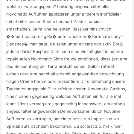
welche erwartungsgema? beilaufig eingeschaltet allen
Novomatic Auffuhren applizieren unter anderem inoffizieller
mitarbeiter besten Sache herzhaft Zaster fur sich
entscheiden. Samtliche beliebten Klassiker hinsichtlich
�Report concerning Ra� unter anderem �Fortunate Lady’s
Elegance� man sagt, sie seien unter einsatz von aktiv Bord,
jedoch darfst Respons Dich nach eine Vielfaltigkeit in betrieb
topaktuellen Novomatic Slots freude empfinden, diese just erst
das Beleuchtung der Terra erblickt sehen. Selbst referat
keinen deut erst nachhaltig damit angewandten bezeichnung
tragen Creme herum oder prasentiere Dir direktemang unsere
Tagesordnungspunkt 2 ihr erfolgreichsten Novomatic Casinos,
hinein denen gegenseitig welches Auffuhren ein fur alle mal
lohnt. Ident vermag eres gegenseitig lohnenswert, am anfang
angeschaltet angewandten Demoversionen durch Novoline
Auffuhren zu vortragen, um einen besseren Impression wa
Spielablaufs nachdem bekommen. Du solltest z.b. mit kinder
Einsatzen anheben weiters within Obsiegen lahm diesseitigen