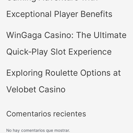
Exceptional Player Benefits
WinGaga Casino: The Ultimate
Quick‑Play Slot Experience
Exploring Roulette Options at
Velobet Casino
Comentarios recientes
No hay comentarios que mostrar.