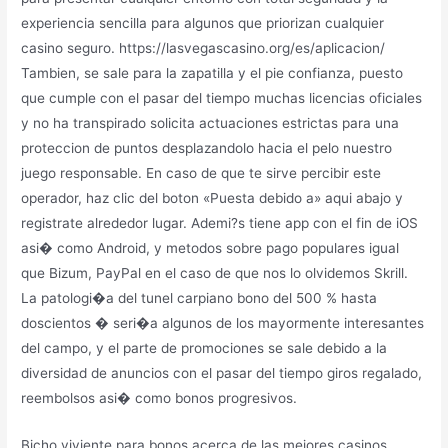
experiencia sencilla para algunos que priorizan cualquier
casino seguro.
https://lasvegascasino.org/es/aplicacion/
Tambien, se sale para la zapatilla y el pie confianza, puesto
que cumple con el pasar del tiempo muchas licencias oficiales
y no ha transpirado solicita actuaciones estrictas para una
proteccion de puntos desplazandolo hacia el pelo nuestro
juego responsable. En caso de que te sirve percibir este
operador, haz clic del boton «Puesta debido a» aqui abajo y
registrate alrededor lugar. Ademi?s tiene app con el fin de iOS
asi� como Android, y metodos sobre pago populares igual
que Bizum, PayPal en el caso de que nos lo olvidemos Skrill.
La patologi�a del tunel carpiano bono del 500 % hasta
doscientos � seri�a algunos de los mayormente interesantes
del campo, y el parte de promociones se sale debido a la
diversidad de anuncios con el pasar del tiempo giros regalado,
reembolsos asi� como bonos progresivos.
Bicho viviente para bonos acerca de las mejores casinos