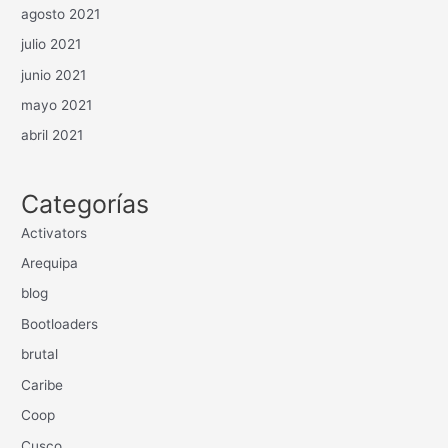
agosto 2021
julio 2021
junio 2021
mayo 2021
abril 2021
Categorías
Activators
Arequipa
blog
Bootloaders
brutal
Caribe
Coop
Cusco