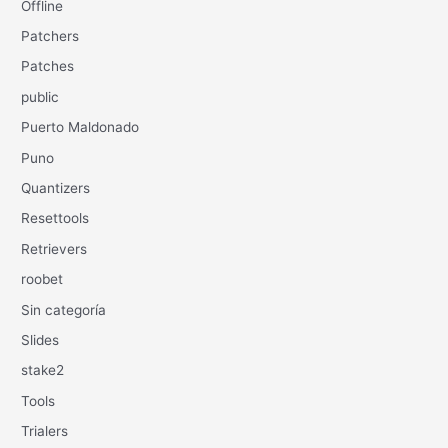
Offline
Patchers
Patches
public
Puerto Maldonado
Puno
Quantizers
Resettools
Retrievers
roobet
Sin categoría
Slides
stake2
Tools
Trialers