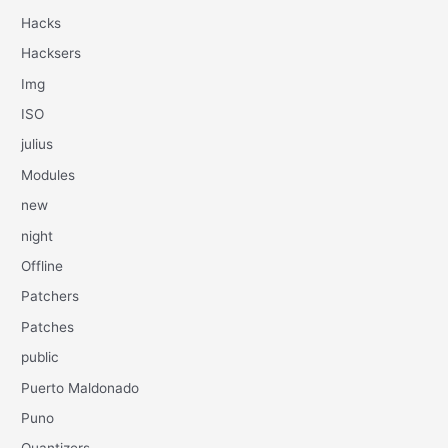
Hacks
Hacksers
Img
ISO
julius
Modules
new
night
Offline
Patchers
Patches
public
Puerto Maldonado
Puno