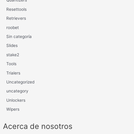
Quantizers
Resettools
Retrievers
roobet
Sin categoría
Slides
stake2
Tools
Trialers
Uncategorized
uncategory
Unlockers
Wipers
Acerca de nosotros