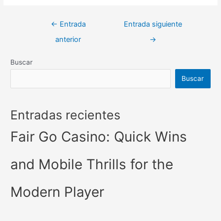
←
Entrada
Entrada siguiente
anterior
→
Buscar
Buscar
Entradas recientes
Fair Go Casino: Quick Wins
and Mobile Thrills for the
Modern Player