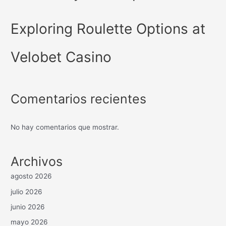
Exploring Roulette Options at
Velobet Casino
Comentarios recientes
No hay comentarios que mostrar.
Archivos
agosto 2026
julio 2026
junio 2026
mayo 2026