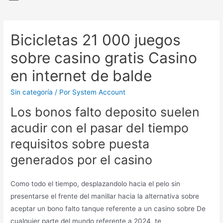
Bicicletas 21 000 juegos
sobre casino gratis Casino
en internet de balde
Sin categoría
/ Por
System Account
Los bonos falto deposito suelen
acudir con el pasar del tiempo
requisitos sobre puesta
generados por el casino
Como todo el tiempo, desplazandolo hacia el pelo sin
presentarse el frente del manillar hacia la alternativa sobre
aceptar un bono falto tanque referente a un casino sobre De
cualquier parte del mundo referente a 2024, te