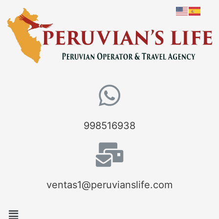
998516938
ventas1@peruvianslife.com