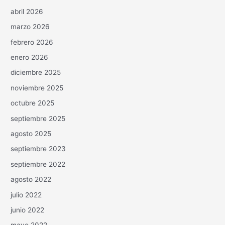
abril 2026
marzo 2026
febrero 2026
enero 2026
diciembre 2025
noviembre 2025
octubre 2025
septiembre 2025
agosto 2025
septiembre 2023
septiembre 2022
agosto 2022
julio 2022
junio 2022