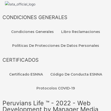
CONDICIONES GENERALES
Condiciones Generales
Libro Reclamaciones
Políticas De Protecciones De Datos Personales
CERTIFICADOS
Certificado ESNNA
Código De Conducta ESNNA
Protocolos COVID-19
Peruvians Life ™ - 2022 - Web
Development by Manager Media