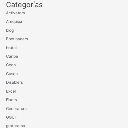
Categorías
Activators
Arequipa
blog
Bootloaders
brutal
Caribe
Coop
Cusco
Disablers
Excel
Fixers
Generators
GGUF
gratorama