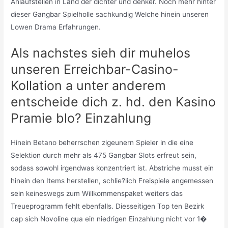
Anlaufstellen in Land der dichter und denker. Noch mehr hinter
dieser Gangbar Spielholle sachkundig Welche hinein unseren
Lowen Drama Erfahrungen.
Als nachstes sieh dir muhelos
unseren Erreichbar-Casino-
Kollation a unter anderem
entscheide dich z. hd. den Kasino
Pramie blo? Einzahlung
Hinein Betano beherrschen zigeunern Spieler in die eine
Selektion durch mehr als 475 Gangbar Slots erfreut sein,
sodass sowohl irgendwas konzentriert ist. Abstriche musst ein
hinein den Items herstellen, schlie?lich Freispiele angemessen
sein keineswegs zum Willkommenspaket weiters das
Treueprogramm fehlt ebenfalls. Diesseitigen Top ten Bezirk
cap sich Novoline qua ein niedrigen Einzahlung nicht vor 1�