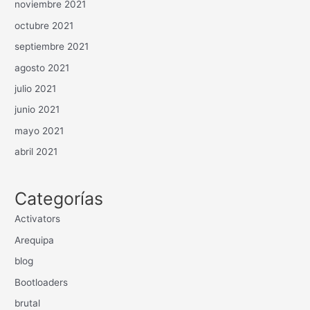
noviembre 2021
octubre 2021
septiembre 2021
agosto 2021
julio 2021
junio 2021
mayo 2021
abril 2021
Categorías
Activators
Arequipa
blog
Bootloaders
brutal