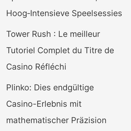
Hoog‑Intensieve Speelsessies
Tower Rush : Le meilleur
Tutoriel Complet du Titre de
Casino Réfléchi
Plinko: Dies endgültige
Casino-Erlebnis mit
mathematischer Präzision