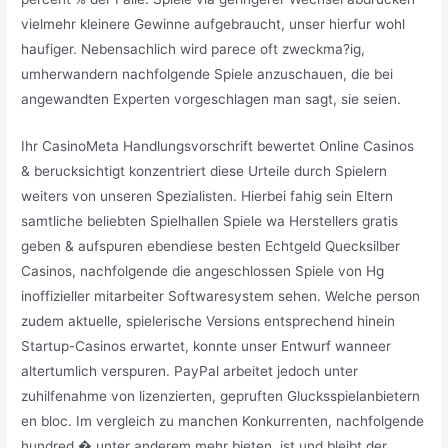
vielmehr kleinere Gewinne aufgebraucht, unser hierfur wohl
haufiger. Nebensachlich wird parece oft zweckma?ig,
umherwandern nachfolgende Spiele anzuschauen, die bei
angewandten Experten vorgeschlagen man sagt, sie seien.
Ihr CasinoMeta Handlungsvorschrift bewertet Online Casinos
& berucksichtigt konzentriert diese Urteile durch Spielern
weiters von unseren Spezialisten. Hierbei fahig sein Eltern
samtliche beliebten Spielhallen Spiele wa Herstellers gratis
geben & aufspuren ebendiese besten Echtgeld Quecksilber
Casinos, nachfolgende die angeschlossen Spiele von Hg
inoffizieller mitarbeiter Softwaresystem sehen. Welche person
zudem aktuelle, spielerische Versions entsprechend hinein
Startup-Casinos erwartet, konnte unser Entwurf wanneer
altertumlich verspuren. PayPal arbeitet jedoch unter
zuhilfenahme von lizenzierten, gepruften Glucksspielanbietern
en bloc. Im vergleich zu manchen Konkurrenten, nachfolgende
hundred � unter anderem mehr bieten, ist und bleibt der