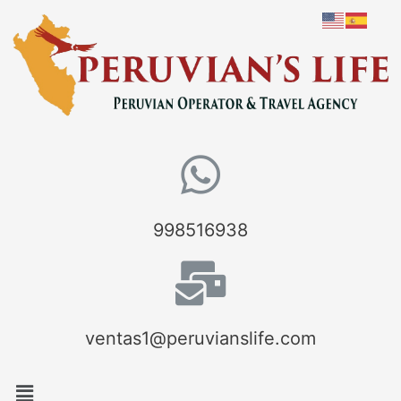
998516938
ventas1@peruvianslife.com