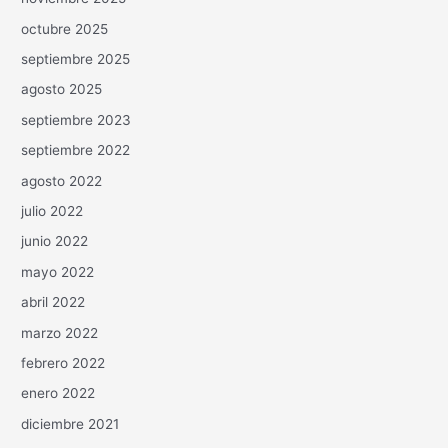
octubre 2025
septiembre 2025
agosto 2025
septiembre 2023
septiembre 2022
agosto 2022
julio 2022
junio 2022
mayo 2022
abril 2022
marzo 2022
febrero 2022
enero 2022
diciembre 2021