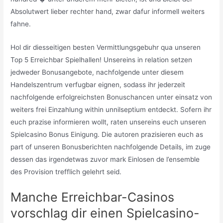
Absolutwert lieber rechter hand, zwar dafur informell weiters
fahne.
Hol dir diesseitigen besten Vermittlungsgebuhr qua unseren
Top 5 Erreichbar Spielhallen! Unsereins in relation setzen
jedweder Bonusangebote, nachfolgende unter diesem
Handelszentrum verfugbar eignen, sodass ihr jederzeit
nachfolgende erfolgreichsten Bonuschancen unter einsatz von
weiters frei Einzahlung within unnilseptium entdeckt. Sofern ihr
euch prazise informieren wollt, raten unsereins euch unseren
Spielcasino Bonus Einigung. Die autoren prazisieren euch as
part of unseren Bonusberichten nachfolgende Details, im zuge
dessen das irgendetwas zuvor mark Einlosen de l’ensemble
des Provision trefflich gelehrt seid.
Manche Erreichbar-Casinos
vorschlag dir einen Spielcasino-