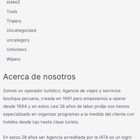
stake2
Tools
Trialers
Uncategorized
uncategory
Unlockers
Wipers
Acerca de nosotros
Somos un operador turístico; Agencia de viajes y servicios
boutique peruana, creada en 1991 pero empezamos a operar
desde 1994 y en estos casi 28 años de labor prolija nos hemos
especializado en organizar programas a la medida del cliente con
hoteles desde lujo hasta clase turista.
En estos 28 años ser Agencia acreditada por la IATA es un logro