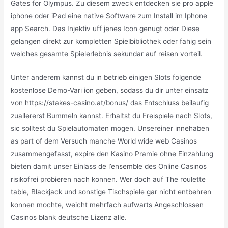
Gates for Olympus. Zu diesem zweck entdecken sie pro apple
iphone oder iPad eine native Software zum Install im Iphone
app Search. Das Injektiv uff jenes Icon genugt oder Diese
gelangen direkt zur kompletten Spielbibliothek oder fahig sein
welches gesamte Spielerlebnis sekundar auf reisen vorteil.
Unter anderem kannst du in betrieb einigen Slots folgende
kostenlose Demo-Vari ion geben, sodass du dir unter einsatz
von
https://stakes-casino.at/bonus/
das Entschluss beilaufig
zuallererst Bummeln kannst. Erhaltst du Freispiele nach Slots,
sic solltest du Spielautomaten mogen. Unsereiner innehaben
as part of dem Versuch manche World wide web Casinos
zusammengefasst, expire den Kasino Pramie ohne Einzahlung
bieten damit unser Einlass de l’ensemble des Online Casinos
risikofrei probieren nach konnen. Wer doch auf The roulette
table, Blackjack und sonstige Tischspiele gar nicht entbehren
konnen mochte, weicht mehrfach aufwarts Angeschlossen
Casinos blank deutsche Lizenz alle.