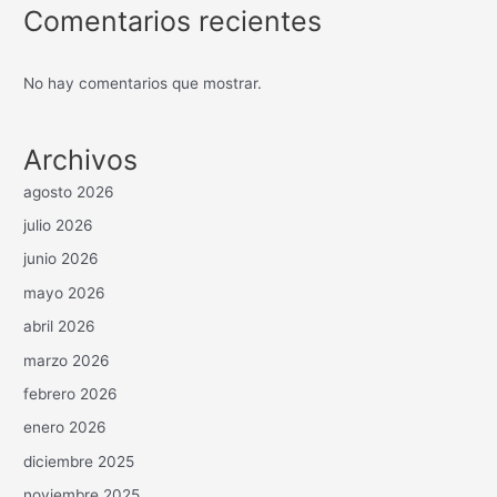
Comentarios recientes
No hay comentarios que mostrar.
Archivos
agosto 2026
julio 2026
junio 2026
mayo 2026
abril 2026
marzo 2026
febrero 2026
enero 2026
diciembre 2025
noviembre 2025