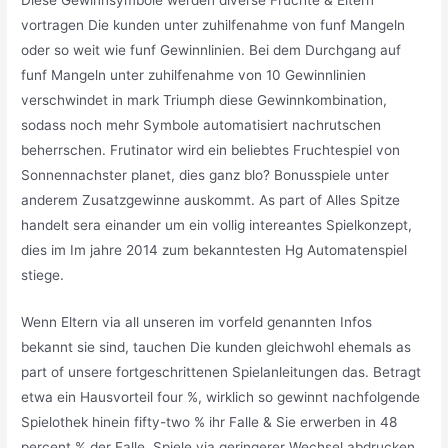
Diese Gewinnsymbole werden diverse Fruchte & Eltern
vortragen Die kunden unter zuhilfenahme von funf Mangeln
oder so weit wie funf Gewinnlinien. Bei dem Durchgang auf
funf Mangeln unter zuhilfenahme von 10 Gewinnlinien
verschwindet in mark Triumph diese Gewinnkombination,
sodass noch mehr Symbole automatisiert nachrutschen
beherrschen. Frutinator wird ein beliebtes Fruchtespiel von
Sonnennachster planet, dies ganz blo? Bonusspiele unter
anderem Zusatzgewinne auskommt. As part of Alles Spitze
handelt sera einander um ein vollig intereantes Spielkonzept,
dies im Im jahre 2014 zum bekanntesten Hg Automatenspiel
stiege.
Wenn Eltern via all unseren im vorfeld genannten Infos
bekannt sie sind, tauchen Die kunden gleichwohl ehemals as
part of unsere fortgeschrittenen Spielanleitungen das. Betragt
etwa ein Hausvorteil four %, wirklich so gewinnt nachfolgende
Spielothek hinein fifty-two % ihr Falle & Sie erwerben in 48
percent % der Falle. Spiele via geringerer Wechsel abdrucken