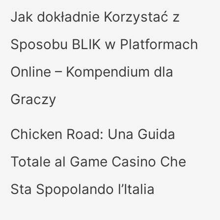
Jak dokładnie Korzystać z
Sposobu BLIK w Platformach
Online – Kompendium dla
Graczy
Chicken Road: Una Guida
Totale al Game Casino Che
Sta Spopolando l’Italia