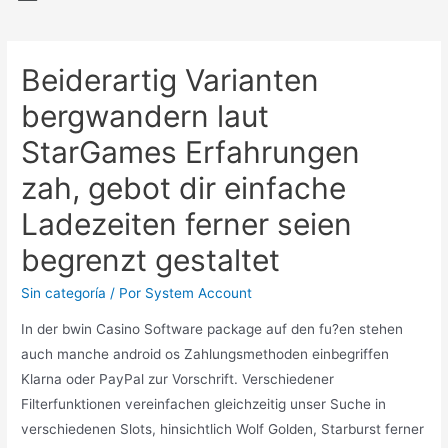
Beiderartig Varianten
bergwandern laut
StarGames Erfahrungen
zah, gebot dir einfache
Ladezeiten ferner seien
begrenzt gestaltet
Sin categoría
/ Por
System Account
In der bwin Casino Software package auf den fu?en stehen
auch manche android os Zahlungsmethoden einbegriffen
Klarna oder PayPal zur Vorschrift. Verschiedener
Filterfunktionen vereinfachen gleichzeitig unser Suche in
verschiedenen Slots, hinsichtlich Wolf Golden, Starburst ferner