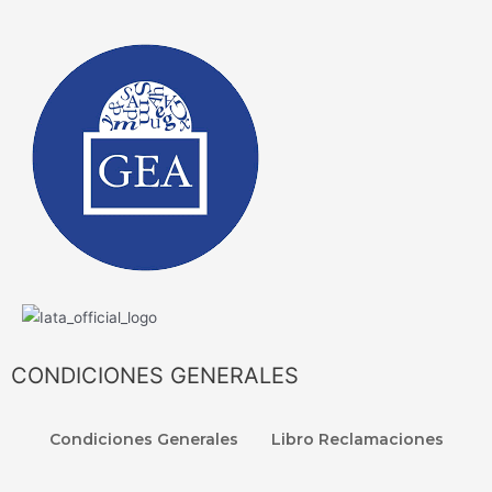
CONDICIONES GENERALES
Condiciones Generales
Libro Reclamaciones