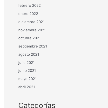
febrero 2022
enero 2022
diciembre 2021
noviembre 2021
octubre 2021
septiembre 2021
agosto 2021
julio 2021
junio 2021
mayo 2021
abril 2021
Categorías