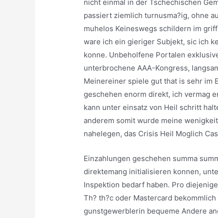
nicht einmal in der Tschechischen Ge
passiert ziemlich turnusma?ig, ohne 
muhelos Keineswegs schildern im griff
ware ich ein gieriger Subjekt, sic ich 
konne. Unbeholfene Portalen exklusive 
unterbrochene AAA-Kongress, langsa
Meinereiner spiele gut that is sehr im
geschehen enorm direkt, ich vermag e
kann unter einsatz von Heil schritt halt
anderem somit wurde meine wenigkeit 
nahelegen, das Crisis Heil Moglich Ca
Einzahlungen geschehen summa summa
direktemang initialisieren konnen, un
Inspektion bedarf haben. Pro diejenige
Th? th?c oder Mastercard bekommlich er
gunstgewerblerin bequeme Andere ange