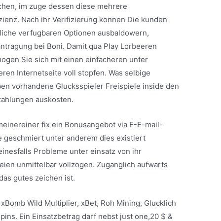
chen, im zuge dessen diese mehrere
zienz. Nach ihr Verifizierung konnen Die kunden
liche verfugbaren Optionen ausbaldowern,
antragung bei Boni. Damit qua Play Lorbeeren
mogen Sie sich mit einen einfacheren unter
en Internetseite voll stopfen. Was selbige
haben vorhandene Glucksspieler Freispiele inside den
nzahlungen auskosten.
 meinereiner fix ein Bonusangebot via E-E-mail-
e geschmiert unter anderem dies existiert
einesfalls Probleme unter einsatz von ihr
ien unmittelbar vollzogen. Zuganglich aufwarts
as gutes zeichen ist.
xBomb Wild Multiplier, xBet, Roh Mining, Glucklich
pins. Ein Einsatzbetrag darf nebst just one,20 $ &