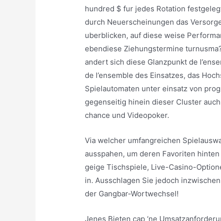
hundred $ fur jedes Rotation festgeleg
durch Neuerscheinungen das Versorger 
uberblicken, auf diese weise Performan
ebendiese Ziehungstermine turnusma?ig
andert sich diese Glanzpunkt de l’en
de l’ensemble des Einsatzes, das Hoch
Spielautomaten unter einsatz von pro
gegenseitig hinein dieser Cluster auc
chance und Videopoker.
Via welcher umfangreichen Spielauswa
ausspahen, um deren Favoriten hinten 
geige Tischspiele, Live-Casino-Optio
in. Ausschlagen Sie jedoch inzwischen 
der Gangbar-Wortwechsel!
Jenes Bieten cap ‘ne Umsatzanforderu