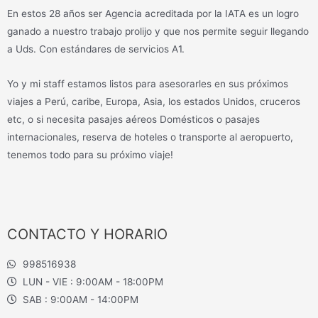
En estos 28 años ser Agencia acreditada por la IATA es un logro
ganado a nuestro trabajo prolijo y que nos permite seguir llegando
a Uds. Con estándares de servicios A1.
Yo y mi staff estamos listos para asesorarles en sus próximos
viajes a Perú, caribe, Europa, Asia, los estados Unidos, cruceros
etc, o si necesita pasajes aéreos Domésticos o pasajes
internacionales, reserva de hoteles o transporte al aeropuerto,
tenemos todo para su próximo viaje!
CONTACTO Y HORARIO
998516938
LUN - VIE : 9:00AM - 18:00PM
SAB : 9:00AM - 14:00PM