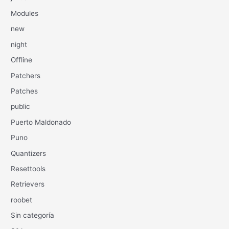
Modules
new
night
Offline
Patchers
Patches
public
Puerto Maldonado
Puno
Quantizers
Resettools
Retrievers
roobet
Sin categoría