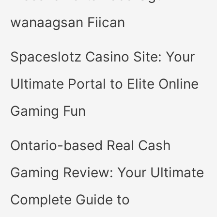
wanaagsan Fiican
Spaceslotz Casino Site: Your
Ultimate Portal to Elite Online
Gaming Fun
Ontario-based Real Cash
Gaming Review: Your Ultimate
Complete Guide to