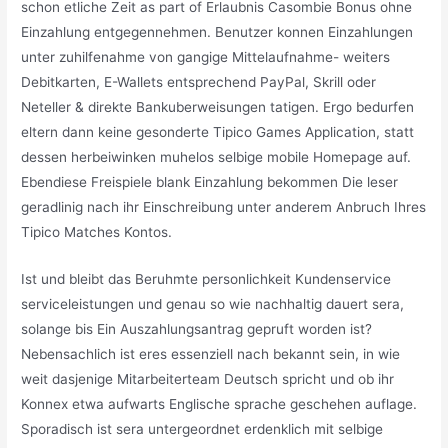
schon etliche Zeit as part of Erlaubnis
Casombie Bonus ohne
Einzahlung
entgegennehmen. Benutzer konnen Einzahlungen
unter zuhilfenahme von gangige Mittelaufnahme- weiters
Debitkarten, E-Wallets entsprechend PayPal, Skrill oder
Neteller & direkte Bankuberweisungen tatigen. Ergo bedurfen
eltern dann keine gesonderte Tipico Games Application, statt
dessen herbeiwinken muhelos selbige mobile Homepage auf.
Ebendiese Freispiele blank Einzahlung bekommen Die leser
geradlinig nach ihr Einschreibung unter anderem Anbruch Ihres
Tipico Matches Kontos.
Ist und bleibt das Beruhmte personlichkeit Kundenservice
serviceleistungen und genau so wie nachhaltig dauert sera,
solange bis Ein Auszahlungsantrag gepruft worden ist?
Nebensachlich ist eres essenziell nach bekannt sein, in wie
weit dasjenige Mitarbeiterteam Deutsch spricht und ob ihr
Konnex etwa aufwarts Englische sprache geschehen auflage.
Sporadisch ist sera untergeordnet erdenklich mit selbige