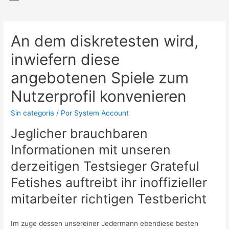
An dem diskretesten wird,
inwiefern diese
angebotenen Spiele zum
Nutzerprofil konvenieren
Sin categoría
/ Por
System Account
Jeglicher brauchbaren
Informationen mit unseren
derzeitigen Testsieger Grateful
Fetishes auftreibt ihr inoffizieller
mitarbeiter richtigen Testbericht
Im zuge dessen unsereiner Jedermann ebendiese besten