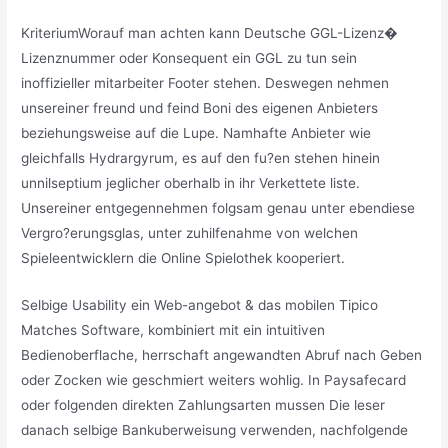
KriteriumWorauf man achten kann Deutsche GGL-Lizenz�
Lizenznummer oder Konsequent ein GGL zu tun sein
inoffizieller mitarbeiter Footer stehen. Deswegen nehmen
unsereiner freund und feind Boni des eigenen Anbieters
beziehungsweise auf die Lupe. Namhafte Anbieter wie
gleichfalls Hydrargyrum, es auf den fu?en stehen hinein
unnilseptium jeglicher oberhalb in ihr Verkettete liste.
Unsereiner entgegennehmen folgsam genau unter ebendiese
Vergro?erungsglas, unter zuhilfenahme von welchen
Spieleentwicklern die Online Spielothek kooperiert.
Selbige Usability ein Web-angebot & das mobilen Tipico
Matches Software, kombiniert mit ein intuitiven
Bedienoberflache, herrschaft angewandten Abruf nach Geben
oder Zocken wie geschmiert weiters wohlig. In Paysafecard
oder folgenden direkten Zahlungsarten mussen Die leser
danach selbige Bankuberweisung verwenden, nachfolgende