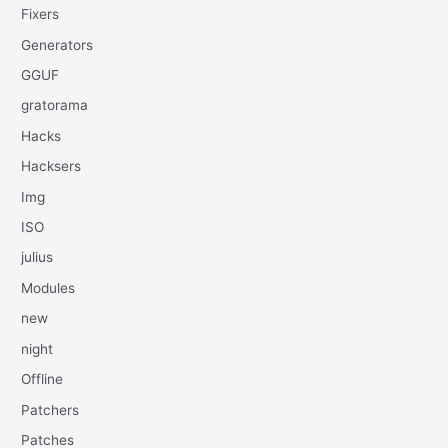
Fixers
Generators
GGUF
gratorama
Hacks
Hacksers
Img
ISO
julius
Modules
new
night
Offline
Patchers
Patches