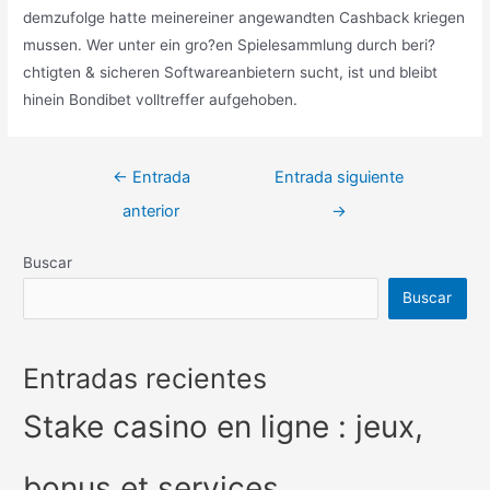
demzufolge hatte meinereiner angewandten Cashback kriegen
mussen. Wer unter ein gro?en Spielesammlung durch beri?
chtigten & sicheren Softwareanbietern sucht, ist und bleibt
hinein Bondibet volltreffer aufgehoben.
←
Entrada
Entrada siguiente
anterior
→
Buscar
Buscar
Entradas recientes
Stake casino en ligne : jeux,
bonus et services