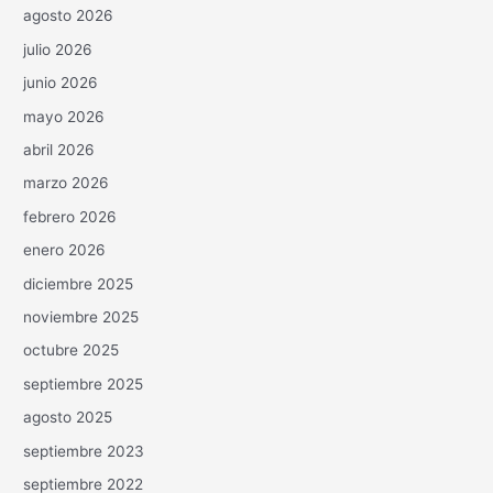
agosto 2026
julio 2026
junio 2026
mayo 2026
abril 2026
marzo 2026
febrero 2026
enero 2026
diciembre 2025
noviembre 2025
octubre 2025
septiembre 2025
agosto 2025
septiembre 2023
septiembre 2022