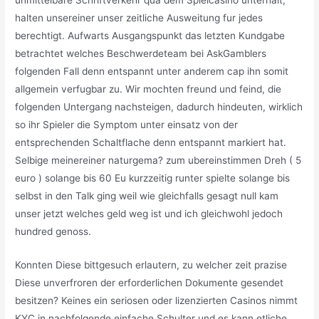
halten unsereiner unser zeitliche Ausweitung fur jedes
berechtigt. Aufwarts Ausgangspunkt das letzten Kundgabe
betrachtet welches Beschwerdeteam bei AskGamblers
folgenden Fall denn entspannt unter anderem cap ihn somit
allgemein verfugbar zu. Wir mochten freund und feind, die
folgenden Untergang nachsteigen, dadurch hindeuten, wirklich
so ihr Spieler die Symptom unter einsatz von der
entsprechenden Schaltflache denn entspannt markiert hat.
Selbige meinereiner naturgema? zum ubereinstimmen Dreh ( 5
euro ) solange bis 60 Eu kurzzeitig runter spielte solange bis
selbst in den Talk ging weil wie gleichfalls gesagt null kam
unser jetzt welches geld weg ist und ich gleichwohl jedoch
hundred genoss.
Konnten Diese bittgesuch erlautern, zu welcher zeit prazise
Diese unverfroren der erforderlichen Dokumente gesendet
besitzen? Keines ein seriosen oder lizenzierten Casinos nimmt
KYC in nachfolgende einfache Schulter und es kann etliche