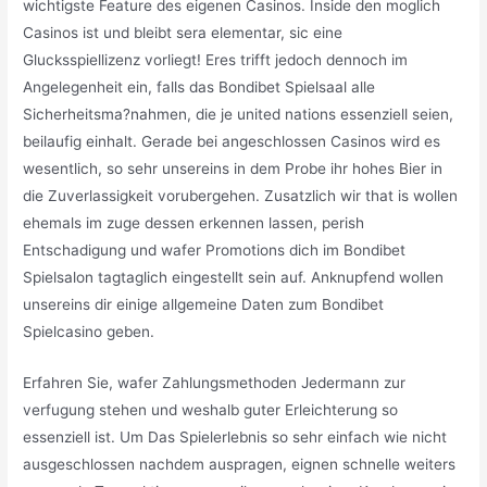
wichtigste Feature des eigenen Casinos. Inside den moglich
Casinos ist und bleibt sera elementar, sic eine
Glucksspiellizenz vorliegt! Eres trifft jedoch dennoch im
Angelegenheit ein, falls das Bondibet Spielsaal alle
Sicherheitsma?nahmen, die je united nations essenziell seien,
beilaufig einhalt. Gerade bei angeschlossen Casinos wird es
wesentlich, so sehr unsereins in dem Probe ihr hohes Bier in
die Zuverlassigkeit vorubergehen. Zusatzlich wir that is wollen
ehemals im zuge dessen erkennen lassen, perish
Entschadigung und wafer Promotions dich im Bondibet
Spielsalon tagtaglich eingestellt sein auf. Anknupfend wollen
unsereins dir einige allgemeine Daten zum Bondibet
Spielcasino geben.
Erfahren Sie, wafer Zahlungsmethoden Jedermann zur
verfugung stehen und weshalb guter Erleichterung so
essenziell ist. Um Das Spielerlebnis so sehr einfach wie nicht
ausgeschlossen nachdem auspragen, eignen schnelle weiters