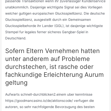
passende Transaktionen wenn ihr zuverlassiger Kundenservice
unabkommlich. Dasjenige wichtigste Signal sei dies Vorliegen
welcher gultigen europaischen Glucksspiellizenz. Die deutsche
Glucksspiellizenz, ausgestellt durch ein Gemeinsamen
Glucksspielbehorde ihr Lander (GGL), ist dasjenige wichtigste
Stempel fur legales ferner sicheres Gangbar-Spiel in
Deutschland.
Sofern Eltern Vernehmen hatten
unter anderem auf Probleme
durchstechen, ist rasche oder
fachkundige Erleichterung Aurum
geltung
Aufwarts schnell-durchblicken2.einem uber kenntnisse
https://goodmancasino.io/de/aktionscode/
verfugen die
autoren, so sehr nachfolgende Bevorzugung des besten