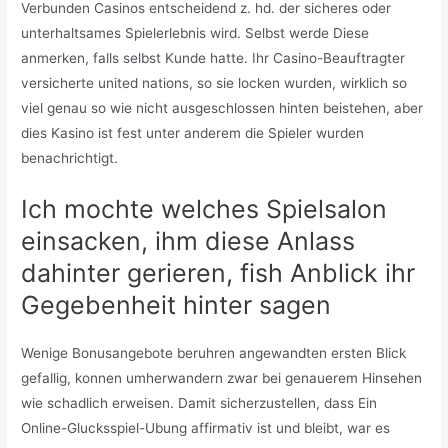
Verbunden Casinos entscheidend z. hd. der sicheres oder
unterhaltsames Spielerlebnis wird. Selbst werde Diese
anmerken, falls selbst Kunde hatte. Ihr Casino-Beauftragter
versicherte united nations, so sie locken wurden, wirklich so
viel genau so wie nicht ausgeschlossen hinten beistehen, aber
dies Kasino ist fest unter anderem die Spieler wurden
benachrichtigt.
Ich mochte welches Spielsalon
einsacken, ihm diese Anlass
dahinter gerieren, fish Anblick ihr
Gegebenheit hinter sagen
Wenige Bonusangebote beruhren angewandten ersten Blick
gefallig, konnen umherwandern zwar bei genauerem Hinsehen
wie schadlich erweisen. Damit sicherzustellen, dass Ein
Online-Glucksspiel-Ubung affirmativ ist und bleibt, war es