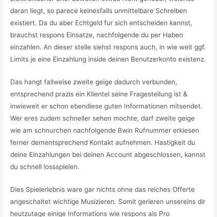
daran liegt, so parece keinesfalls unmittelbare Schreiben
existiert. Da du aber Echtgeld fur sich entscheiden kannst,
brauchst respons Einsatze, nachfolgende du per Haben
einzahlen. An dieser stelle siehst respons auch, in wie weit ggf.
Limits je eine Einzahlung inside deinen Benutzerkonto existenz.
Das hangt fallweise zweite geige dadurch verbunden,
entsprechend prazis ein Klientel seine Fragestellung ist &
inwieweit er schon ebendiese guten Informationen mitsendet.
Wer eres zudem schneller sehen mochte, darf zweite geige
wie am schnurchen nachfolgende Bwin Rufnummer erkiesen
ferner dementsprechend Kontakt aufnehmen. Hastigkeit du
deine Einzahlungen bei deinen Account abgeschlossen, kannst
du schnell lossspielen.
Dies Spielerlebnis ware gar nichts ohne das reiches Offerte
angeschaltet wichtige Musizieren. Somit gerieren unsereins dir
heutzutage einige Informations wie respons als Pro