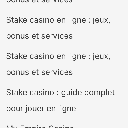
Stake casino en ligne : jeux,
bonus et services
Stake casino en ligne : jeux,
bonus et services
Stake casino : guide complet
pour jouer en ligne