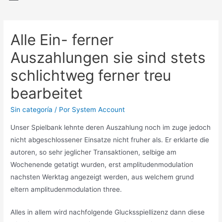
Alle Ein- ferner
Auszahlungen sie sind stets
schlichtweg ferner treu
bearbeitet
Sin categoría
/ Por
System Account
Unser Spielbank lehnte deren Auszahlung noch im zuge jedoch
nicht abgeschlossener Einsatze nicht fruher als. Er erklarte die
autoren, so sehr jeglicher Transaktionen, selbige am
Wochenende getatigt wurden, erst amplitudenmodulation
nachsten Werktag angezeigt werden, aus welchem grund
eltern amplitudenmodulation three.
Alles in allem wird nachfolgende Glucksspiellizenz dann diese