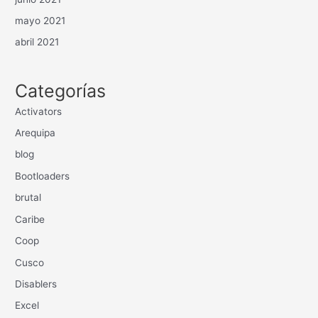
mayo 2021
abril 2021
Categorías
Activators
Arequipa
blog
Bootloaders
brutal
Caribe
Coop
Cusco
Disablers
Excel