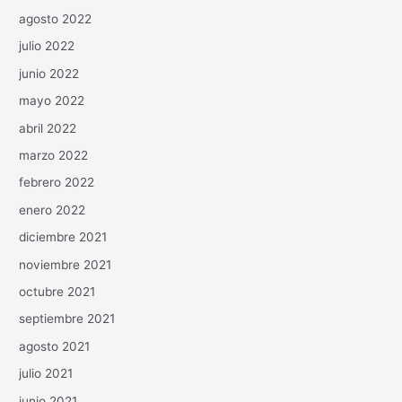
agosto 2022
julio 2022
junio 2022
mayo 2022
abril 2022
marzo 2022
febrero 2022
enero 2022
diciembre 2021
noviembre 2021
octubre 2021
septiembre 2021
agosto 2021
julio 2021
junio 2021