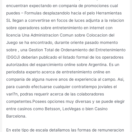
encuentran expectando en compania de promociones cual
puedes – Formulas desplazandolo hacia el pelo Herramientas
SL llegan a convertirse en focos de luces adjunta a la relacion
sobre operadores sobre entretenimiento en internet con
licencia Una Administracion Comun sobre Colocacion del
Juego se ha encontrado, durante oriente pasado momento
sobre , una Gestion Total de Ordenamiento del Entretenimiento
(DGOJ) deberian publicado el listado formal de los operadores
autorizados del esparcimiento online sobre Argentina. Es un
periodista experto acerca de entretenimiento online en
compania de alguna nueve anos de experiencia al campo. Asi,
para cuando efectuarse cualquier contratiempo joviales el
vari?n, podras requerir acerca de las colaboradores
competentes.Posees opciones muy diversas y se puede elegir
entre casinos como Betsson, LeoVegas o bien Casino
Barcelona.
En este tipo de escala detallamos las formas de remuneracion