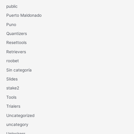
public
Puerto Maldonado
Puno
Quantizers
Resettools
Retrievers
roobet
Sin categoría
Slides
stake2
Tools
Trialers
Uncategorized
uncategory
Unlockers