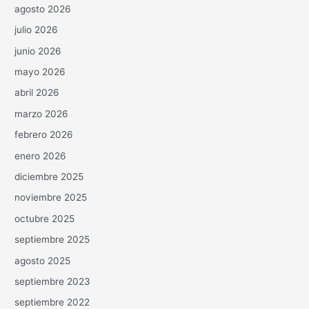
agosto 2026
julio 2026
junio 2026
mayo 2026
abril 2026
marzo 2026
febrero 2026
enero 2026
diciembre 2025
noviembre 2025
octubre 2025
septiembre 2025
agosto 2025
septiembre 2023
septiembre 2022