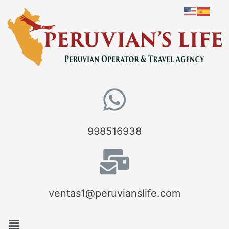
998516938
ventas1@peruvianslife.com