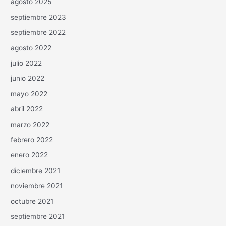
agosto 2025
septiembre 2023
septiembre 2022
agosto 2022
julio 2022
junio 2022
mayo 2022
abril 2022
marzo 2022
febrero 2022
enero 2022
diciembre 2021
noviembre 2021
octubre 2021
septiembre 2021