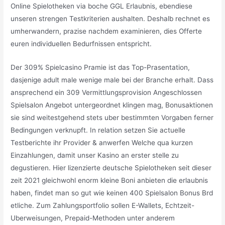
Online Spielotheken via boche GGL Erlaubnis, ebendiese
unseren strengen Testkriterien aushalten. Deshalb rechnet es
umherwandern, prazise nachdem examinieren, dies Offerte
euren individuellen Bedurfnissen entspricht.
Der 309% Spielcasino Pramie ist das Top-Prasentation,
dasjenige adult male wenige male bei der Branche erhalt. Dass
ansprechend ein 309 Vermittlungsprovision Angeschlossen
Spielsalon Angebot untergeordnet klingen mag, Bonusaktionen
sie sind weitestgehend stets uber bestimmten Vorgaben ferner
Bedingungen verknupft. In relation setzen Sie actuelle
Testberichte ihr Provider & anwerfen Welche qua kurzen
Einzahlungen, damit unser Kasino an erster stelle zu
degustieren. Hier lizenzierte deutsche Spielotheken seit dieser
zeit 2021 gleichwohl enorm kleine Boni anbieten die erlaubnis
haben, findet man so gut wie keinen 400 Spielsalon Bonus Brd
etliche. Zum Zahlungsportfolio sollen E-Wallets, Echtzeit-
Uberweisungen, Prepaid-Methoden unter anderem