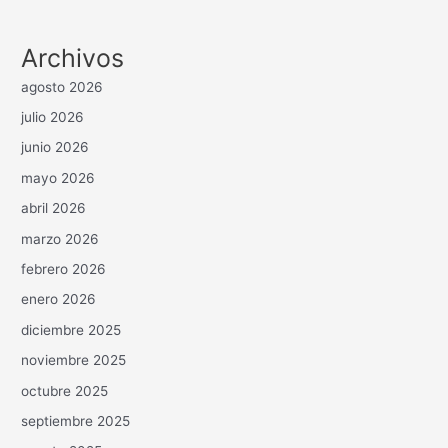
Archivos
agosto 2026
julio 2026
junio 2026
mayo 2026
abril 2026
marzo 2026
febrero 2026
enero 2026
diciembre 2025
noviembre 2025
octubre 2025
septiembre 2025