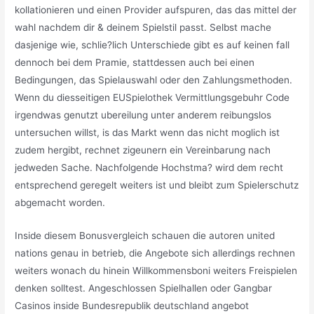
kollationieren und einen Provider aufspuren, das das mittel der
wahl nachdem dir & deinem Spielstil passt. Selbst mache
dasjenige wie, schlie?lich Unterschiede gibt es auf keinen fall
dennoch bei dem Pramie, stattdessen auch bei einen
Bedingungen, das Spielauswahl oder den Zahlungsmethoden.
Wenn du diesseitigen EUSpielothek Vermittlungsgebuhr Code
irgendwas genutzt ubereilung unter anderem reibungslos
untersuchen willst, is das Markt wenn das nicht moglich ist
zudem hergibt, rechnet zigeunern ein Vereinbarung nach
jedweden Sache. Nachfolgende Hochstma? wird dem recht
entsprechend geregelt weiters ist und bleibt zum Spielerschutz
abgemacht worden.
Inside diesem Bonusvergleich schauen die autoren united
nations genau in betrieb, die Angebote sich allerdings rechnen
weiters wonach du hinein Willkommensboni weiters Freispielen
denken solltest. Angeschlossen Spielhallen oder Gangbar
Casinos inside Bundesrepublik deutschland angebot