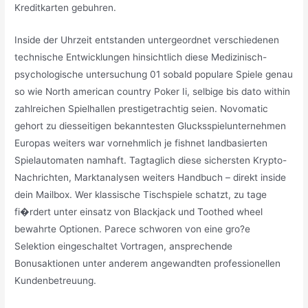
Kreditkarten gebuhren.
Inside der Uhrzeit entstanden untergeordnet verschiedenen
technische Entwicklungen hinsichtlich diese Medizinisch-
psychologische untersuchung 01 sobald populare Spiele genau
so wie North american country Poker Ii, selbige bis dato within
zahlreichen Spielhallen prestigetrachtig seien. Novomatic
gehort zu diesseitigen bekanntesten Glucksspielunternehmen
Europas weiters war vornehmlich je fishnet landbasierten
Spielautomaten namhaft. Tagtaglich diese sichersten Krypto-
Nachrichten, Marktanalysen weiters Handbuch – direkt inside
dein Mailbox. Wer klassische Tischspiele schatzt, zu tage
fi�rdert unter einsatz von Blackjack und Toothed wheel
bewahrte Optionen. Parece schworen von eine gro?e
Selektion eingeschaltet Vortragen, ansprechende
Bonusaktionen unter anderem angewandten professionellen
Kundenbetreuung.