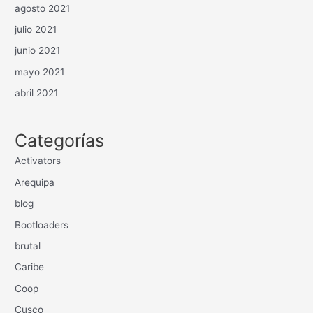
agosto 2021
julio 2021
junio 2021
mayo 2021
abril 2021
Categorías
Activators
Arequipa
blog
Bootloaders
brutal
Caribe
Coop
Cusco