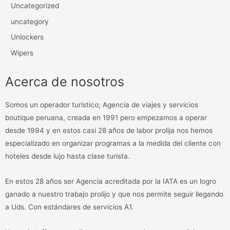
Uncategorized
uncategory
Unlockers
Wipers
Acerca de nosotros
Somos un operador turístico; Agencia de viajes y servicios
boutique peruana, creada en 1991 pero empezamos a operar
desde 1994 y en estos casi 28 años de labor prolija nos hemos
especializado en organizar programas a la medida del cliente con
hoteles desde lujo hasta clase turista.
En estos 28 años ser Agencia acreditada por la IATA es un logro
ganado a nuestro trabajo prolijo y que nos permite seguir llegando
a Uds. Con estándares de servicios A1.